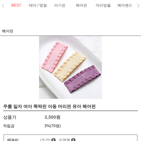
BEST
테마 / 명절
아기핀
헤어핀
머리방울
헤어밴드
코
헤어핀
주름 일자 여아 똑딱핀 아동 머리핀 유아 헤어핀
상품가
2,500원
적립금
3%(70원)
배송비
(조건)
지역별