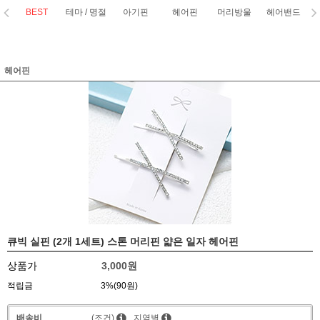
BEST
테마 / 명절
아기핀
헤어핀
머리방울
헤어밴드
코
헤어핀
큐빅 실핀 (2개 1세트) 스톤 머리핀 얇은 일자 헤어핀
상품가
3,000
원
적립금
3%(90원)
배송비
(조건)
지역별