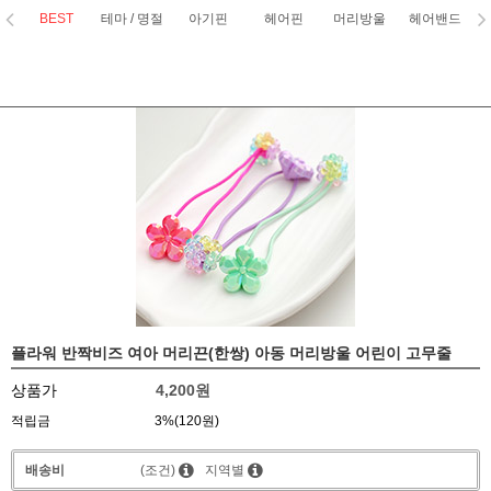
BEST
테마 / 명절
아기핀
헤어핀
머리방울
헤어밴드
코
플라워 반짝비즈 여아 머리끈(한쌍) 아동 머리방울 어린이 고무줄
상품가
4,200원
적립금
3%(120원)
배송비
(조건)
지역별