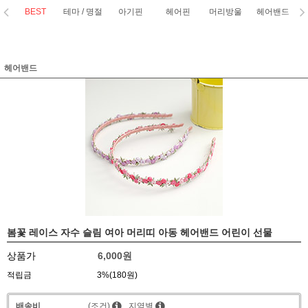
BEST
테마 / 명절
아기핀
헤어핀
머리방울
헤어밴드
코
헤어밴드
봄꽃 레이스 자수 슬림 여아 머리띠 아동 헤어밴드 어린이 선물
상품가
6,000원
적립금
3%(180원)
배송비
(조건)
지역별