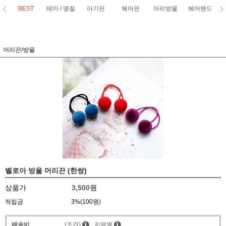
BEST
테마 / 명절
아기핀
헤어핀
머리방울
헤어밴드
코
머리끈/방울
벨로아 방울 머리끈 (한쌍)
상품가
3,500원
적립금
3%(100원)
배송비
(조건)
지역별