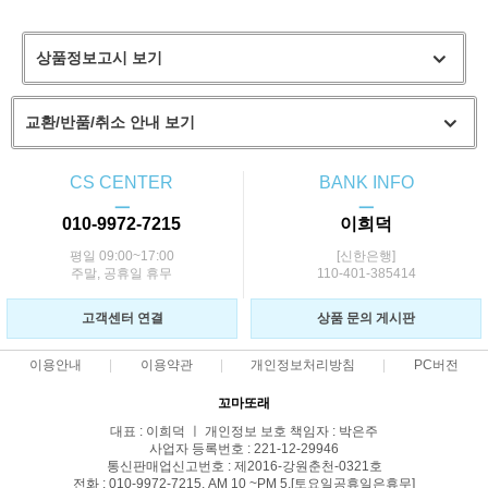
상품정보고시 보기
교환/반품/취소 안내 보기
CS CENTER
BANK INFO
ㅡ
ㅡ
010-9972-7215
이희덕
평일 09:00~17:00
[신한은행]
주말, 공휴일 휴무
110-401-385414
고객센터 연결
상품 문의 게시판
이용안내
이용약관
개인정보처리방침
PC버전
꼬마또래
대표 : 이희덕 ㅣ 개인정보 보호 책임자 : 박은주
사업자 등록번호 : 221-12-29946
통신판매업신고번호 : 제2016-강원춘천-0321호
전화 : 010-9972-7215, AM 10 ~PM 5,[토요일공휴일은휴무]