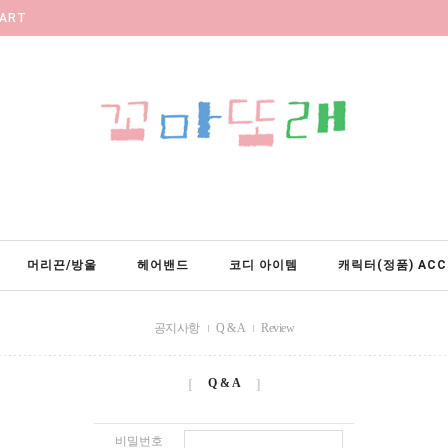
ART
머리끈/방울
헤어밴드
코디 아이템
캐릭터(정품) ACC
공지사항
Q & A
Review
Q & A
[
]
비밀번호