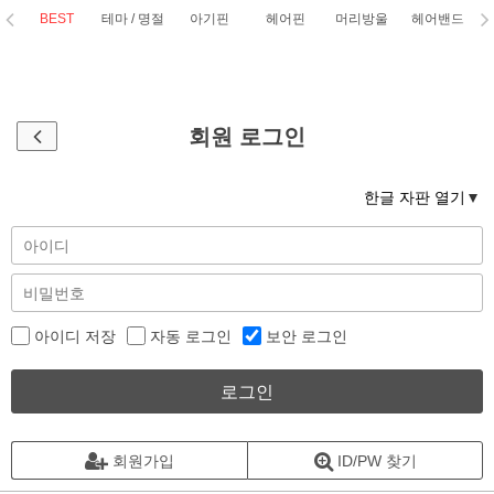
BEST
테마 / 명절
아기핀
헤어핀
머리방울
헤어밴드
코
회원 로그인
한글 자판 열기
아이디 저장
자동 로그인
보안 로그인
로그인
회원가입
ID/PW 찾기