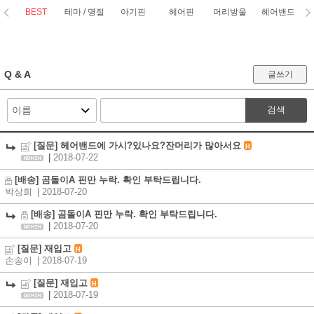
BEST
테마 / 명절
아기핀
헤어핀
머리방울
헤어밴드
코
Q & A
글쓰기
검색
[질문] 헤어밴드에 가시?있나요?잔머리가 많아서요
H
|
2018-07-22
[배송] 곰돌이A 핀만 누락. 확인 부탁드립니다.
박상희
| 2018-07-20
[배송] 곰돌이A 핀만 누락. 확인 부탁드립니다.
|
2018-07-20
[질문] 재입고
H
손송이
| 2018-07-19
[질문] 재입고
H
|
2018-07-19