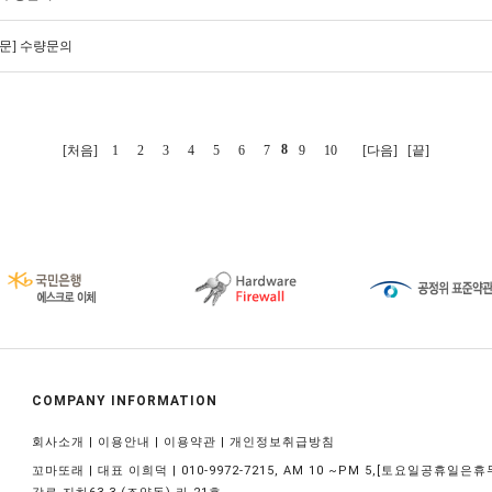
질문] 수량문의
8
[처음]
1
2
3
4
5
6
7
9
10
[다음]
[끝]
COMPANY INFORMATION
|
|
|
회사소개
이용안내
이용약관
개인정보취급방침
꼬마또래 | 대표 이희덕 | 010-9972-7215, AM 10 ~PM 5,[토요일공휴일